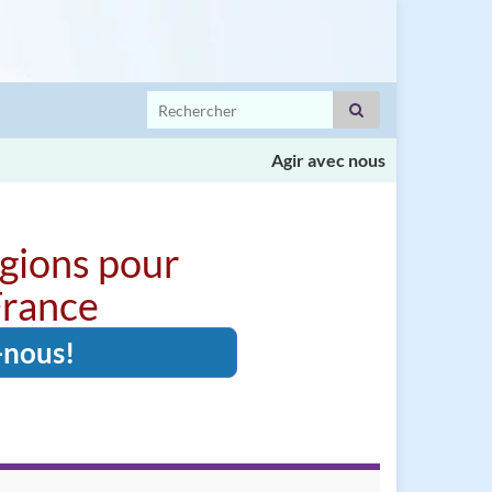
Search for:
Agir avec nous
igions pour
 France
-nous!