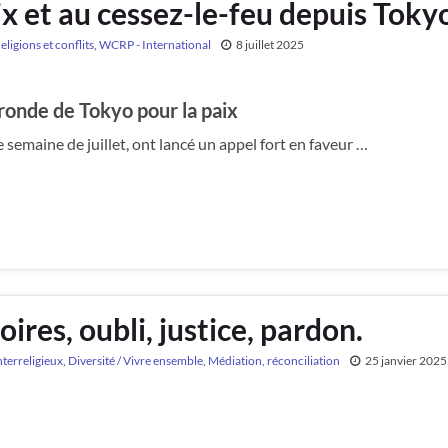
aix et au cessez-le-feu depuis Toky
eligions et conflits
,
WCRP - International
8 juillet 2025
 ronde de Tokyo pour la paix
e semaine de juillet, ont lancé un appel fort en faveur …
res, oubli, justice, pardon.
nterreligieux
,
Diversité / Vivre ensemble
,
Médiation, réconciliation
25 janvier 2025