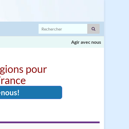
Search for:
Agir avec nous
igions pour
 France
-nous!