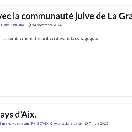
avec la communauté juive de La G
igieux
,
Judaïsme
14 novembre 2024
u rassemblement de soutien devant la synagogue.
ays d’Aix.
dhisme
,
Musulmans
,
PAYS D'AIX: Croyants dans la cité
7 mars 2023