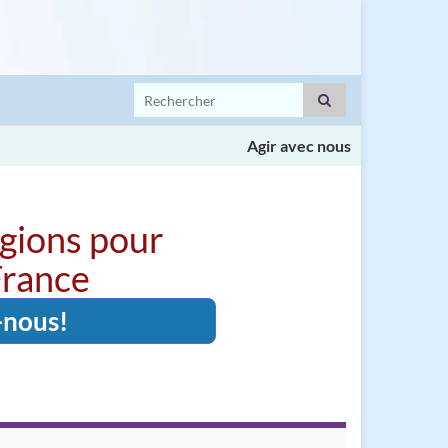
Search for:
Agir avec nous
igions pour
 France
-nous!