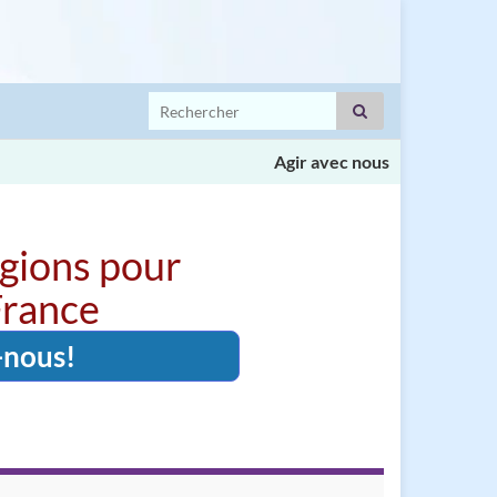
Search for:
Agir avec nous
igions pour
 France
-nous!