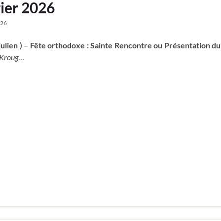
rier 2026
026
ulien )
–
Fête orthodoxe : Sainte Rencontre ou Présentation du
 Kroug
…