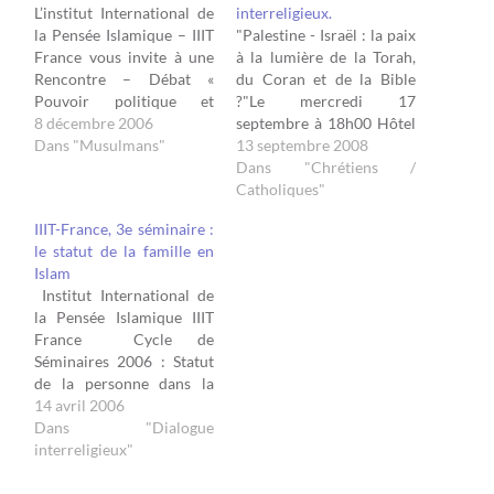
L’institut International de
interreligieux.
la Pensée Islamique – IIIT
"Palestine - Israël : la paix
France vous invite à une
à la lumière de la Torah,
Rencontre – Débat «
du Coran et de la Bible
Pouvoir politique et
?"Le mercredi 17
légitimité en Islam » Avec
8 décembre 2006
septembre à 18h00 Hôtel
M. Abderraouf Boulaabi
Dans "Musulmans"
de Ville 5, rue Lobau
13 septembre 2008
Directeur de l’Institut
75004 PARIS Débat avec :
Dans "Chrétiens /
Supérieur des Sciences
Hervé Elie BOKOBZA,
Catholiques"
Islamiques - ISSI, Docteur
auteur de « Israël -
IIIT-France, 3e séminaire :
en sociologie politique et
Palestine : la paix à la
le statut de la famille en
Islamologie Autour de son
lumière…
Islam
dernier livre paru chez…
Institut International de
la Pensée Islamique IIIT
France Cycle de
Séminaires 2006 : Statut
de la personne dans la
pensée islamique
14 avril 2006
contemporaine Troisième
Dans "Dialogue
séminaire : « Statut de la
interreligieux"
famille en islam, dans les
traditions, les sources et