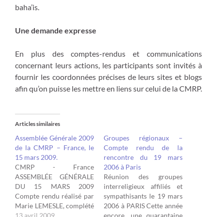
baha’is.
Une demande expresse
En plus des comptes-rendus et communications
concernant leurs actions, les participants sont invités à
fournir les coordonnées précises de leurs sites et blogs
afin qu’on puisse les mettre en liens sur celui de la CMRP.
Articles similaires
Assemblée Générale 2009
Groupes régionaux –
de la CMRP – France, le
Compte rendu de la
15 mars 2009.
rencontre du 19 mars
CMRP - France
2006 à Paris
ASSEMBLÉE GÉNÉRALE
Réunion des groupes
DU 15 MARS 2009
interreligieux affiliés et
Compte rendu réalisé par
sympathisants le 19 mars
Marie LEMESLE, complété
2006 à PARIS Cette année
par des notes de divers
13 avril 2009
encore, une quarantaine