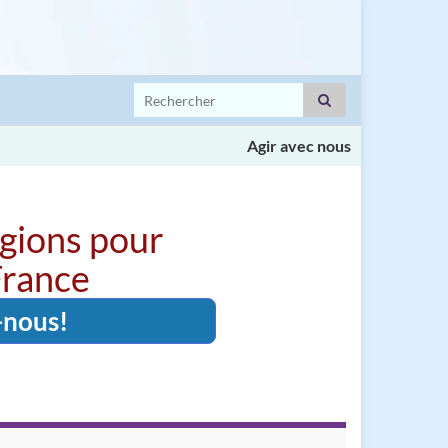
Search for:
Agir avec nous
igions pour
 France
-nous!