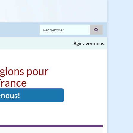
Search for:
Agir avec nous
igions pour
 France
-nous!