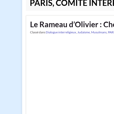
PARIS, COMITÉ INTER
Le Rameau d’Olivier : Ch
Classé dans
Dialogue interreligieux
,
Judaïsme
,
Musulmans
,
PARI