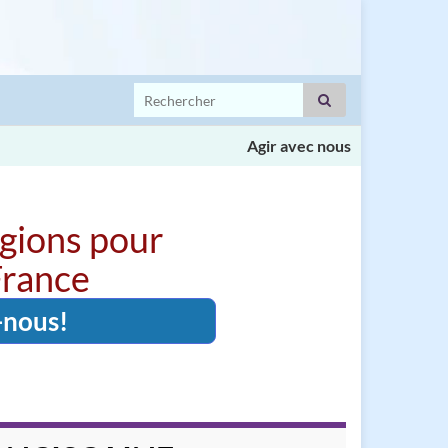
Search for:
Agir avec nous
igions pour
 France
-nous!