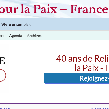
our la Paix – France
Vivre ensemble
ers
Agenda
Archives
40 ans de Rel
la Paix -
Rejoignez
n 2024.
De la violence