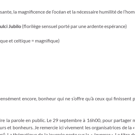
ante, la magnificence de l’océan et la nécessaire humilité de l’h
lci Jubilo
(florilège sensuel porté par une ardente espérance)
que et celtique = magnifique)
intensément encore, bonheur qui ne s’offre qu’à ceux qui finissent 
re la parole en public. Le 29 septembre à 16h00, pour partager m
rs et bonheurs. Je remercie ici vivement les organisatrices de la
«
pj). La thématique de la journée porte sur la
« Jeunesse »
. Le titre 