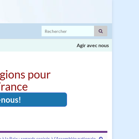
Search for:
Agir avec nous
igions pour
 France
-nous!
 à la Paix : regards croisés à l’Assemblée nationale.