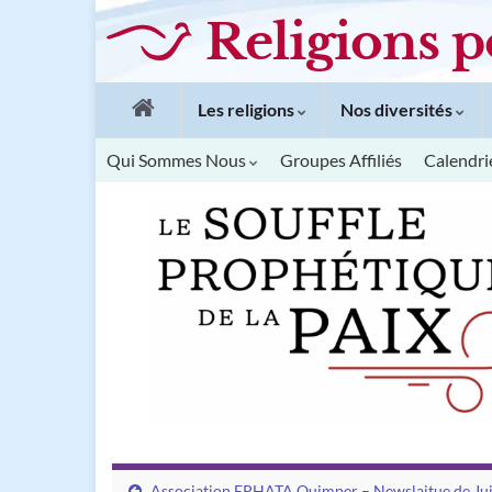
Religions p
Les religions
Nos diversités
Qui Sommes Nous
Groupes Affiliés
Calendri
Association EPHATA Quimper – Newslaitue de Jui