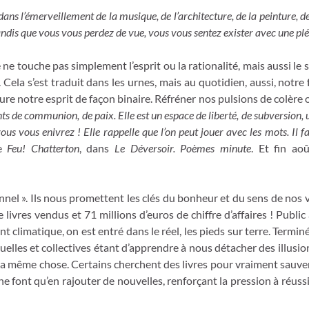
ans l’émerveillement de la musique, de l’architecture, de la peinture, d
andis que vous vous perdez de vue, vous vous sentez exister avec une pl
e ne touche pas simplement l’esprit ou la rationalité, mais aussi le 
Cela s’est traduit dans les urnes, mais au quotidien, aussi, notre
ure notre esprit de façon binaire. Réfréner nos pulsions de colère 
nts de communion, de paix. Elle est un espace de liberté, de subversion,
vous vous enivrez ! Elle rappelle que l’on peut jouer avec les mots. Il f
de
Feu! Chatterton
, dans
Le Déversoir. Poèmes minute
. Et fin ao
l ». Ils nous promettent les clés du bonheur et du sens de nos vie
e livres vendus et 71 millions d’euros de chiffre d’affaires ! Pub
nt climatique, on est entré dans le réel, les pieds sur terre. Term
viduelles et collectives étant d’apprendre à nous détacher des illus
t la même chose. Certains cherchent des livres pour vraiment sauver 
font qu’en rajouter de nouvelles, renforçant la pression à réussir 