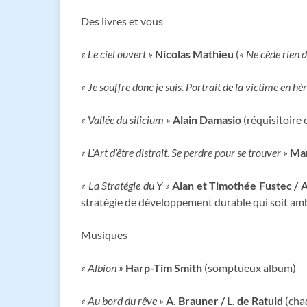
Des livres et vous
« Le ciel ouvert »
Nicolas Mathieu
(
« Ne cède rien de
« Je souffre donc je suis. Portrait de la victime en hé
« Vallée du silicium »
Alain Damasio
(réquisitoire 
« L’Art d’être distrait. Se perdre pour se trouver »
Mar
« La Stratégie du Y »
Alan et Timothée Fustec /
stratégie de développement durable qui soit ambi
Musiques
« Albion »
Harp-Tim Smith
(somptueux album)
« Au bord du rêve »
A. Brauner / L. de Ratuld
(chaq