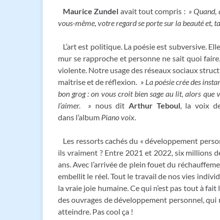
Maurice Zundel
avait tout compris :
» Quand, d
vous-même, votre regard se porte sur la beauté et, t
L’art est politique. La poésie est subversive. Ell
mur se rapproche et personne ne sait quoi faire. 
violente. Notre usage des réseaux sociaux struct
maîtrise et de réflexion.
» La poésie crée des insta
bon grog : on vous croit bien sage au lit, alors que 
l’aimer. »
nous dit
Arthur Teboul
, la voix 
dans l’album
Piano voix
.
Les ressorts cachés du « développement personne
ils vraiment ? Entre 2021 et 2022, six millions d
ans. Avec l’arrivée de plein fouet du réchauffeme
embellit le réel. Tout le travail de nos vies indi
la vraie joie humaine. Ce qui n’est pas tout à fai
des ouvrages de développement personnel, qui ne 
atteindre. Pas cool ça !