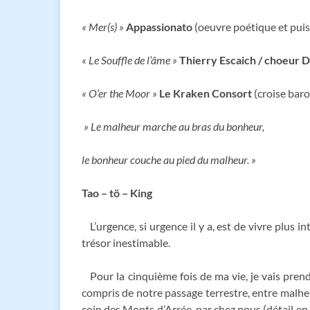
« Mer(s) »
Appassionato
(oeuvre poétique et puiss
« Le Souffle de l’âme »
Thierry Escaich / choeur Du
« O’er the Moor »
Le Kraken Consort
(croise baro
» Le malheur marche au bras du bonheur,
le bonheur couche au pied du malheur. »
Tao – tö – King
L’urgence, si urgence il y a, est de vivre plus 
trésor inestimable.
Pour la cinquième fois de ma vie, je vais prend
compris de notre passage terrestre, entre malheu
coin des Monts d’Arrée, par chez nous (détail en 