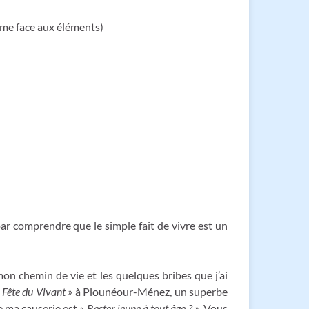
omme face aux éléments)
par comprendre que le simple fait de vivre est un
on chemin de vie et les quelques bribes que j’ai
 Fête du Vivant »
à Plounéour-Ménez, un superbe
de ma causerie est
« Rester jeune à tout âge ? »
. Vous