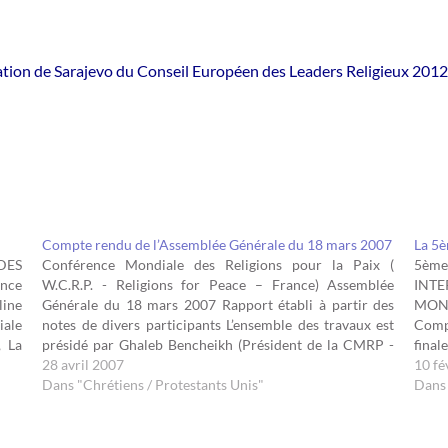
ation de Sarajevo du Conseil Européen des Leaders Religieux 2012
Compte rendu de l’Assemblée Générale du 18 mars 2007
La 5è
DES
Conférence Mondiale des Religions pour la Paix (
5èm
nce
W.C.R.P. - Religions for Peace – France) Assemblée
INTE
line
Générale du 18 mars 2007 Rapport établi à partir des
MOND
iale
notes de divers participants L’ensemble des travaux est
Comp
, La
présidé par Ghaleb Bencheikh (Président de la CMRP -
final
CRP)
France) L’assemblée comprend une cinquantaine de
28 avril 2007
hauts
10 fé
personnes…
Dans "Chrétiens / Protestants Unis"
Islam
Dans 
capit