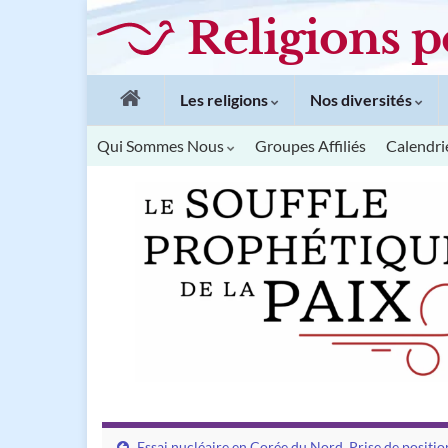
Religions p
Les religions
Nos diversités
Qui Sommes Nous
Groupes Affiliés
Calendri
Essai nucléaire en Corée du Nord. Prise de positio