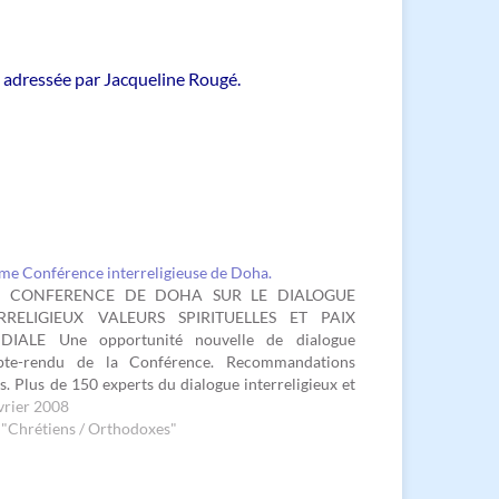
 adressée par Jacqueline Rougé.
me Conférence interreligieuse de Doha.
e CONFERENCE DE DOHA SUR LE DIALOGUE
RRELIGIEUX VALEURS SPIRITUELLES ET PAIX
IALE Une opportunité nouvelle de dialogue
te-rendu de la Conférence. Recommandations
es. Plus de 150 experts du dialogue interreligieux et
 responsables des trois religions monothéistes :
vrier 2008
, Christianisme et Judaïsme, se sont réunis à Doha,
"Chrétiens / Orthodoxes"
ale du…