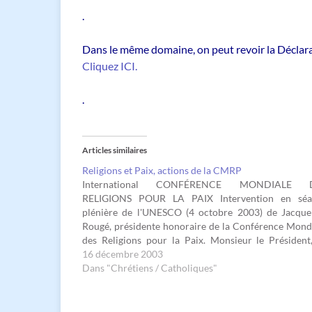
.
Dans le même domaine, on peut revoir la Déclar
Cliquez ICI.
.
Articles similaires
Religions et Paix, actions de la CMRP
International CONFÉRENCE MONDIALE 
RELIGIONS POUR LA PAIX Intervention en séa
plénière de l'UNESCO (4 octobre 2003) de Jacque
Rougé, présidente honoraire de la Conférence Mond
des Religions pour la Paix. Monsieur le Président
Conférence Mondiale des Religions pour la Paix (W
16 décembre 2003
affirme, à l'opposé de bien des idées…
Dans "Chrétiens / Catholiques"