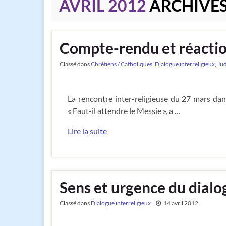
AVRIL 2012
ARCHIVE
Compte-rendu et réaction
Classé dans
Chrétiens / Catholiques
,
Dialogue interreligieux
,
Ju
La rencontre inter-religieuse du 27 mars dans
« Faut-il attendre le Messie », a …
Lire la suite
Sens et urgence du dialog
Classé dans
Dialogue interreligieux
14 avril 2012