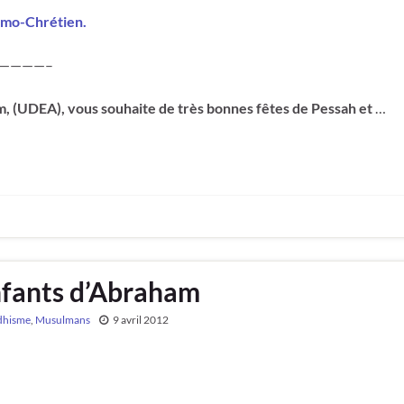
amo-Chrétien.
————–
m, (UDEA), vous souhaite de très bonnes fêtes de Pessah et
…
nfants d’Abraham
dhisme
,
Musulmans
9 avril 2012