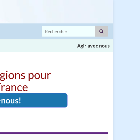
Search for:
Agir avec nous
igions pour
 France
-nous!