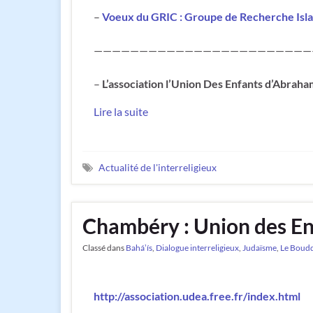
–
Voeux du GRIC : Groupe de Recherche Isl
————————————————————————
–
L’association l’Union Des Enfants d’Abraha
Lire la suite
Actualité de l'interreligieux
Chambéry : Union des E
Classé dans
Baháʼís
,
Dialogue interreligieux
,
Judaïsme
,
Le Boud
http://association.udea.free.fr/index.html