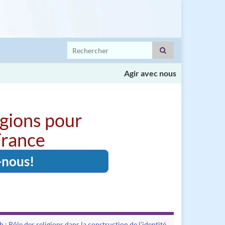
Search for:
Agir avec nous
igions pour
 France
-nous!
: Rôle des religions dans la construction de l’identité