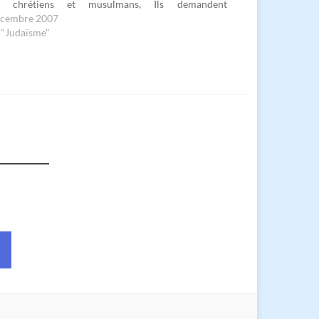
e chrétiens et musulmans, Ils demandent
blissement d’institutions participatives en Birmanie
écembre 2007
 responsables du Proche-Orient de religions
 "Judaïsme"
rentes…