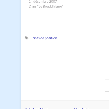
acte commis contre les communautés religieuses sou
14 décembre 2007
Dans "Le Bouddhisme"
Prises de position
Sa