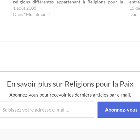
s…
religions différentes appartenant à Religions pour la
entr
Paix, le rassemblement pluri-religieux le plus vaste et le
1 août 2008
l’éta
15 d
plus représentatif,…
Dans "Musulmans"
—Des
Dans
diffé
En savoir plus sur Religions pour la Paix
Abonnez-vous pour recevoir les derniers articles par e-mail.
isissez votre adresse e-mail…
Abonnez-vous