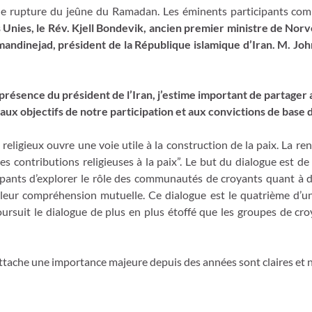
 de rupture du jeûne du Ramadan. Les éminents participants c
Unies, le Rév. Kjell Bondevik, ancien premier ministre de Norv
andinejad, président de la République islamique d’Iran. M. John
résence du président de l’Iran, j’estime important de partager 
 aux objectifs de notre participation et aux convictions de base 
 religieux ouvre une voie utile à la construction de la paix. La r
es contributions religieuses à la paix”. Le but du dialogue est 
ipants d’explorer le rôle des communautés de croyants quant à de
t leur compréhension mutuelle. Ce dialogue est le quatrième d’u
poursuit le dialogue de plus en plus étoffé que les groupes de c
attache une importance majeure depuis des années sont claires et n