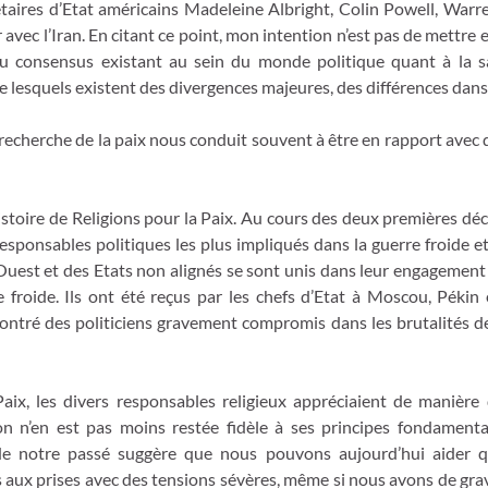
étaires d’Etat américains Madeleine Albright, Colin Powell, War
vec l’Iran. En citant ce point, mon intention n’est pas de mettre e
 du consensus existant au sein du monde politique quant à la s
esquels existent des divergences majeures, des différences dans l
la recherche de la paix nous conduit souvent à être en rapport ave
istoire de Religions pour la Paix. Au cours des deux premières déc
sponsables politiques les plus impliqués dans la guerre froide et 
’Ouest et des Etats non alignés se sont unis dans leur engagement 
 froide. Ils ont été reçus par les chefs d’Etat à Moscou, Péki
ontré des politiciens gravement compromis dans les brutalités de
 Paix, les divers responsables religieux appréciaient de manière
ation n’en est pas moins restée fidèle à ses principes fondam
 de notre passé suggère que nous pouvons aujourd’hui aider q
 aux prises avec des tensions sévères, même si nous avons de gra