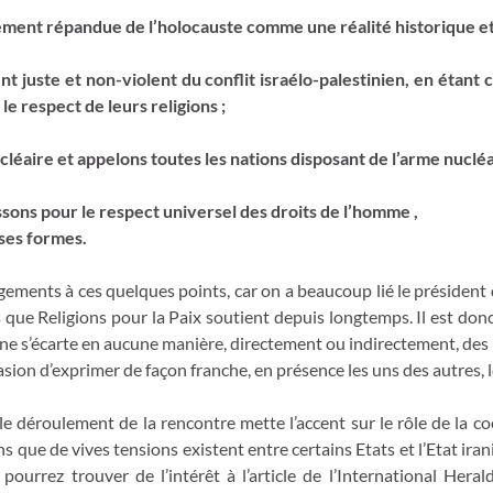
ment répandue de l’holocauste comme une réalité historique et l
juste et non-violent du conflit israélo-palestinien, en étant c
 le respect de leurs religions ;
cléaire et appelons toutes les nations disposant de l’arme nuclé
ssons pour le respect universel des droits de l’homme ,
 ses formes.
gements à ces quelques points, car on a beaucoup lié le président d
s que Religions pour la Paix soutient depuis longtemps. Il est don
x ne s’écarte en aucune manière, directement ou indirectement, des 
ccasion d’exprimer de façon franche, en présence les uns des autres
 le déroulement de la rencontre mette l’accent sur le rôle de la co
oins que de vives tensions existent entre certains Etats et l’Etat ira
pourrez trouver de l’intérêt à l’article de l’International He