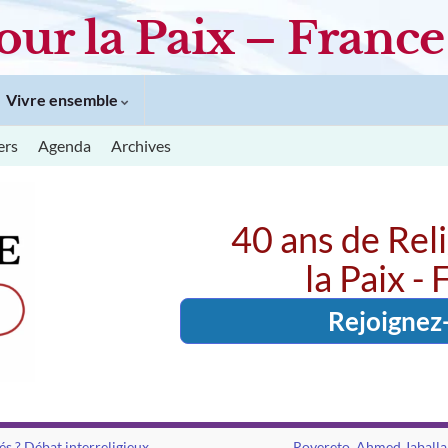
our la Paix – France
Vivre ensemble
ers
Agenda
Archives
40 ans de Rel
la Paix -
Rejoignez
rés ? Débat interreligieux.
Rovereto. Ahmed Jaballah 