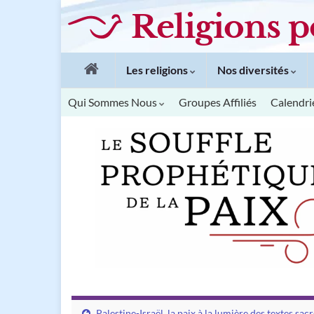
Religions p
Les religions
Nos diversités
Qui Sommes Nous
Groupes Affiliés
Calendri
Palestine-Israël, la paix à la lumière des textes sac