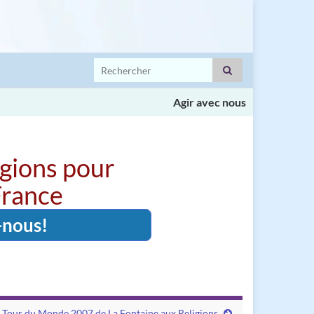
Search for:
Agir avec nous
igions pour
 France
-nous!
 : Tour du Monde 2007 de La Fontaine aux Religions