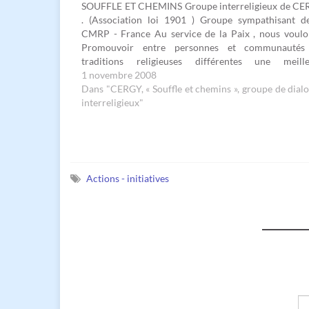
SOUFFLE ET CHEMINS Groupe interreligieux de C
. (Association loi 1901 ) Groupe sympathisant d
CMRP - France Au service de la Paix , nous voulo
Promouvoir entre personnes et communautés
traditions religieuses différentes une meill
compréhension par le dialogue. Ceci sans exclure
1 novembre 2008
non-croyants intéressés. Sensibiliser…
Dans "CERGY, « Souffle et chemins », groupe de dial
interreligieux"
Actions - initiatives
Sa