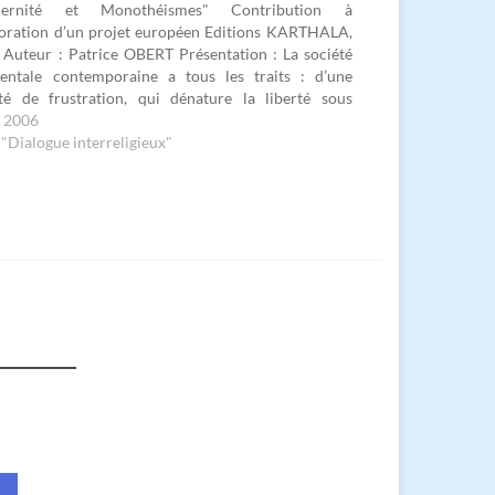
dernité et Monothéismes" Contribution à
boration d’un projet européen Editions KARTHALA,
Auteur : Patrice OBERT Présentation : La société
dentale contemporaine a tous les traits : d’une
été de frustration, qui dénature la liberté sous
ert de liberté d’une société individualiste, qui
i 2006
it les solidarités sous couvert de promotion…
"Dialogue interreligieux"