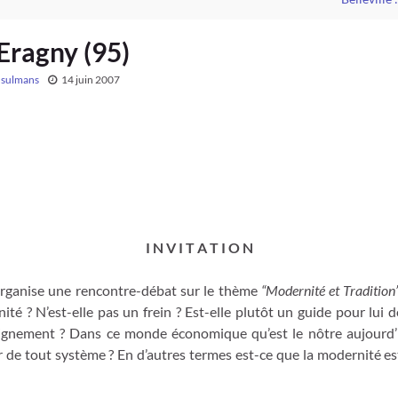
Eragny (95)
sulmans
14 juin 2007
I N V I T A T I O N
rganise une rencontre-débat sur le thème
“Modernité et Tradition
ité ? N’est-elle pas un frein ? Est-elle plutôt un guide pour lui 
eignement ? Dans ce monde économique qu’est le nôtre aujourd’hu
r de tout système ? En d’autres termes est-ce que la modernité e