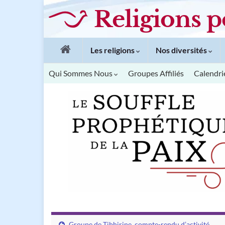
Religions p
Les religions
Nos diversités
Qui Sommes Nous
Groupes Affiliés
Calendri
Groupe de Tibhirine, compte-rendu d’activité.