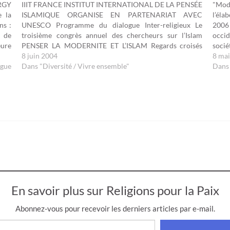
ERGY
IIIT FRANCE INSTITUT INTERNATIONAL DE LA PENSÉE
"Mo
e la
ISLAMIQUE ORGANISE EN PARTENARIAT AVEC
l’éla
ns :
UNESCO Programme du dialogue Inter-religieux Le
2006 
 de
troisième congrès annuel des chercheurs sur l’Islam
occi
eure
PENSER LA MODERNITE ET L’ISLAM Regards croisés
soci
 les
JEUDI 10 JUIN 2004 De 9H à 19H A L’UNESCO Salle 11
8 juin 2004
couv
8 ma
ogue
7 place de Fontenoy, 75007 PARIS…
Dans "Diversité / Vivre ensemble"
détru
Dans 
En savoir plus sur Religions pour la Paix
Abonnez-vous pour recevoir les derniers articles par e-mail.
isissez votre adresse e-mail…