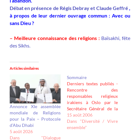
l’abandon.
Débat en présence de Régis Debray et Claude Geffré
,
à propos de leur dernier ouvrage commun : Avec ou
sans Dieu ?
– Meilleure connaissance des religions :
Baïsakhi, fête
des Sikhs.
Articles similaires
Sommaire
Derniers textes publiés -
Rencontre des
responsables religieux
irakiens à Oslo par le
Annonce XIe assemblée
Secrétaire Général de la
mondiale de Religions
WCRP. - 20e Anniversaire
15 août 2006
pour la Paix – Protocole
de la rencontre d'Assise,
Dans "Diversité / Vivre
d’Abu Dhabi
1986 – 2006 Exposé de
ensemble"
5 août 2026
Madame Jacqueline
Dans "Dialogue
Rougé, présidente