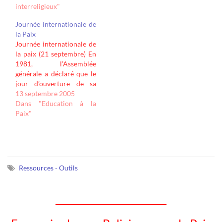
interreligieux"
honoraire de la CMRP.
Engagement des religions
Journée internationale de
pour la paix; le
la Paix
"décalogue" d'Assise.
Journée internationale de
Anniversaire d'Assise
la paix (21 septembre) En
dans…
1981, l’Assemblée
générale a déclaré que le
jour d’ouverture de sa
session ordinaire en
13 septembre 2005
septembre « serait
Dans "Education à la
officiellement proclamé
Paix"
Journée internationale de
la paix et observé comme
telle et qu’il serait
consacré à la célébration
et au renforcement des
Ressources - Outils
idéaux de paix…