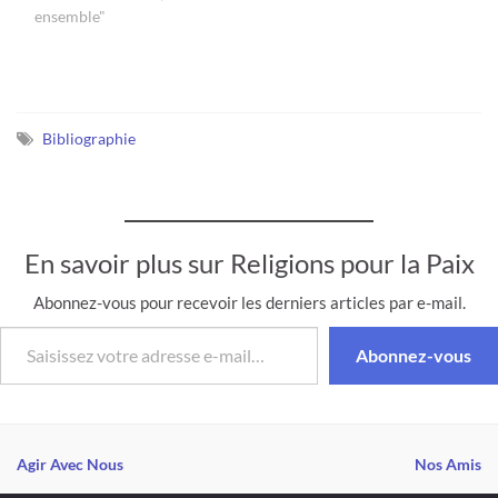
République ne doivent pas
ensemble"
donner lieu à une
quelconque lecture de
type ethnico religieux
comme nous avons
entendu certains faiseurs
Bibliographie
d’opinions le clamer à…
En savoir plus sur Religions pour la Paix
Abonnez-vous pour recevoir les derniers articles par e-mail.
Saisissez votre adresse e-mail…
Abonnez-vous
Agir Avec Nous
Nos Amis