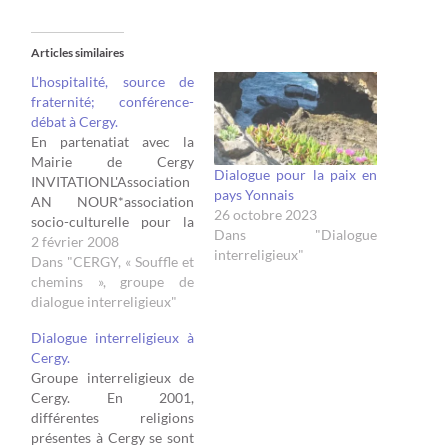
Articles similaires
L’hospitalité, source de
fraternité; conférence-
débat à Cergy.
En partenatiat avec la
Mairie de Cergy
Dialogue pour la paix en
INVITATIONL'Association
pays Yonnais
AN NOUR*association
26 octobre 2023
socio-culturelle pour la
Dans "Dialogue
promotion de la culture
2 février 2008
interreligieux"
musulmane, organise avec
Dans "CERGY, « Souffle et
le groupe de dialogue
chemins », groupe de
interreligieux "Souffle et
dialogue interreligieux"
chemins"*une
Dialogue interreligieux à
conférence-débat à Cergy,
Cergy.
sur : L'HOSPITALITE,
Groupe interreligieux de
SOURCE DE FRATERNITE
Cergy. En 2001,
le 19 février 2008, à 20
différentes religions
heures Salle de
présentes à Cergy se sont
l'observatoire, maison de