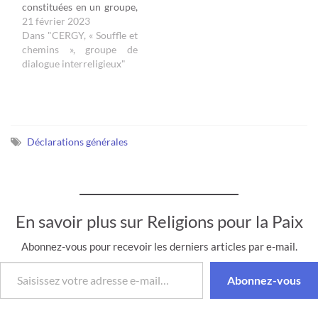
constituées en un groupe,
quartier…
Souffle et chemins ( nous
21 février 2023
croyons tous en Un
Dans "CERGY, « Souffle et
Souffle, et nous
chemins », groupe de
reconnaissons qu'il y a
dialogue interreligieux"
plusieurs chemins ). Nous
avons organisé ensemble
différentes activités. Le
crise du COVID nous a
amenés à…
Déclarations générales
En savoir plus sur Religions pour la Paix
Abonnez-vous pour recevoir les derniers articles par e-mail.
Saisissez votre adresse e-mail…
Abonnez-vous