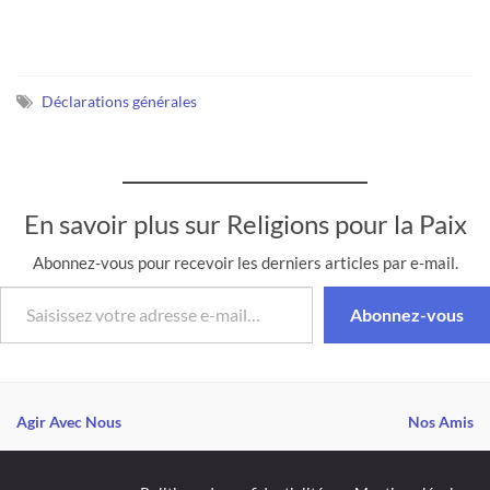
l'International. Les trois
textes suivants sont
publiés à titre d'exemples
comme pour la création
d'un Conseil
Déclarations générales
Interreligieux pour la Paix
en Bosnie Herzégovine…
En savoir plus sur Religions pour la Paix
Abonnez-vous pour recevoir les derniers articles par e-mail.
Saisissez votre adresse e-mail…
Abonnez-vous
Agir Avec Nous
Nos Amis