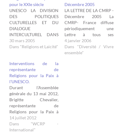
pour le XXIe siècle
Décembre 2005
UNESCO LA DIVISION
LA LETTRE DE LA CMRP -
DES POLITIQUES
Décembre 2005 La
CULTURELLES ET DU
CMRP- France diffuse
DIALOGUE
périodiquement une
INTERCULTUREL DANS
Lettre à tous ses
LE CADRE DU
30 mars 2005
adhérents. Vous trouverez
4 janvier 2006
PROGRAMME DU
Dans "Religions et Laïcité"
les principaux de ses
Dans "Diversité / Vivre
DIALOGUE
articles sur ce site :
ensemble"
INTERCULTUREL ET
Editorial du Président,
Interventions de la
INTERRELIGIEUX LA
Ghaleb Bencheikh, sur les
représentante de
CONFERENCE
violences urbaines
Religions pour la Paix à
MONDIALE DES
Information,
l’UNESCO.
RELIGIONS POUR LA
communication, dialogue
Durant l’Assemblée
PAIX INVITATION
Les interventions de
générale du 13 mai 2012,
COLLOQUE RELIGION ET
Jacqueline Rougé à
Brigitte Chevalier,
CITOYENNETÉ POUR LE
l'UNESCO Le…
représentante de
XXIème SIÈCLE Le
Religions pour la Paix à
mercredi 1 juin 2005 salle
l'UNESCO, a présenté les
14 juillet 2012
IV de 17h. à 20h. (
implications de Religions
Dans "WCRP -
accueil…
pour la Paix à
International"