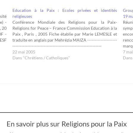
Education à la Paix : Ecoles privées et identités
Grou
sité
religieuses
19 ma
e) -
Conférence Mondiale des Religions pour la Paix-
Réun
, 20
Religions for Peace – France Commission Education à la
symp
0F -
Paix , Paris , 2005 Fiche établie par Marie LEMESLE et
encor
 ESF
traduite en anglais par Mehrézia MAIZA --------------------
renco
------------------------------------------------------------
marq
ECOLES PRIVEES ET IDENTITES RELIGIEUSES en France
22 mai 2005
les 
7 ma
CONSTAT ACTUEL Depuis la loi Debré ( 1959)
Dans "Chrétiens / Catholiques"
SARO
Dans 
instaurant un…
En savoir plus sur Religions pour la Paix