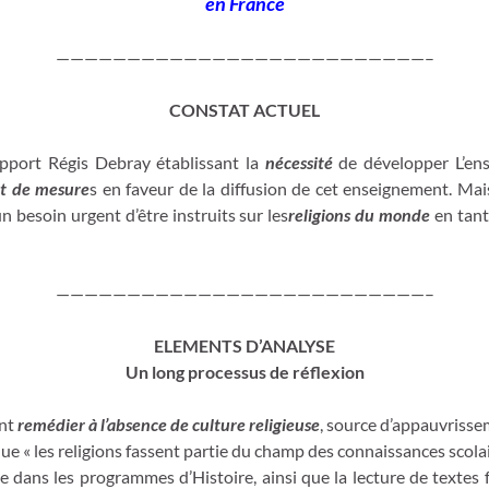
en France
——————————————————————————–
CONSTAT ACTUEL
apport Régis Debray établissant la
nécessité
de développer L’ense
nt de mesure
s en faveur de la diffusion de cet enseignement. Mais
n besoin urgent d’être instruits sur les
religions du monde
en tant
——————————————————————————–
ELEMENTS D’ANALYSE
Un long processus de réflexion
ent
remédier à l’absence de culture religieuse
, source d’appauvrisse
ue « les religions fassent partie du champ des connaissances scol
ite dans les programmes d’Histoire, ainsi que la lecture de texte