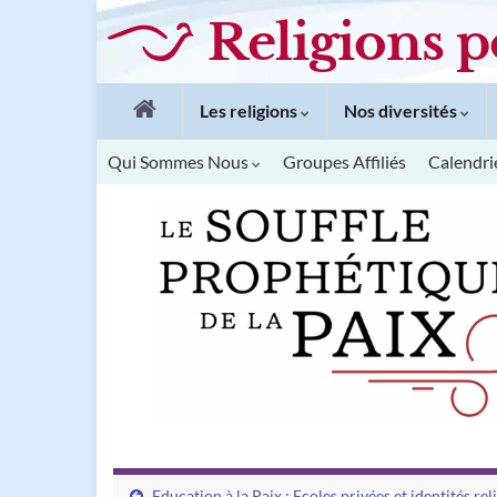
Religions p
Les religions
Nos diversités
Qui Sommes Nous
Groupes Affiliés
Calendri
Education à la Paix : Ecoles privées et identités rel