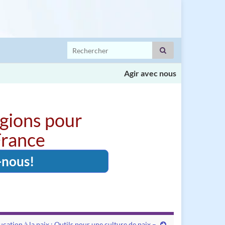
Search for:
Agir avec nous
igions pour
 France
-nous!
ation à la paix : Outils pour une culture de paix –