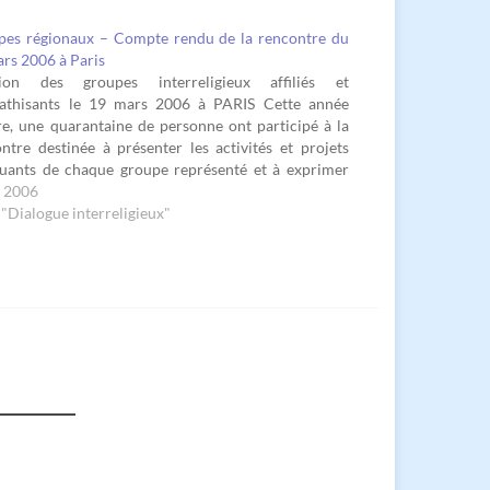
pes régionaux – Compte rendu de la rencontre du
rs 2006 à Paris
ion des groupes interreligieux affiliés et
athisants le 19 mars 2006 à PARIS Cette année
e, une quarantaine de personne ont participé à la
ntre destinée à présenter les activités et projets
uants de chaque groupe représenté et à exprimer
attentes vis-à-vis de la CMRP. Monsieur Jehangir
i 2006
SH, président…
"Dialogue interreligieux"