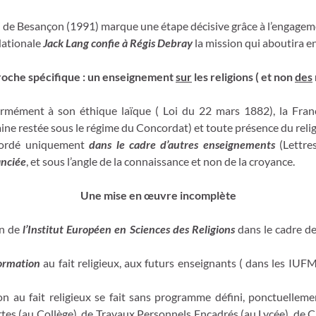
ui de Besançon (1991) marque une étape décisive grâce à l’engage
Nationale
Jack Lang confie à Régis Debray
la mission qui aboutira e
oche spécifique : un enseignement
sur
les religions ( et non
des
rmément à son éthique laïque ( Loi du 22 mars 1882), la Fran
aine restée sous le régime du Concordat) et toute présence du reli
 abordé uniquement
dans le cadre d’autres enseignements
(Lettres
anciée
, et sous l’angle de la connaissance et non de la croyance.
Une mise en œuvre incomplète
on de
l’Institut Européen en Sciences des Religions
dans le cadre de
ormation
au fait religieux, aux futurs enseignants ( dans les IUF
ion au fait religieux se fait sans programme défini, ponctuellement
tes (au Collège), de Travaux Personnels Encadrés (au Lycée), de C