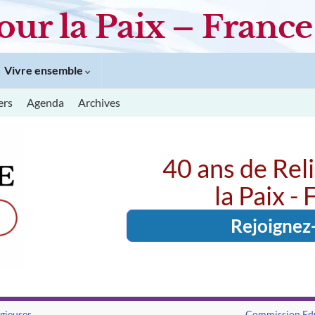
our la Paix – France
Vivre ensemble
ers
Agenda
Archives
40 ans de Rel
la Paix -
Rejoignez
igieuses
Commission Educ