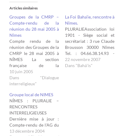
Articles similaires
Groupes de la CMRP –
La Foi Baha’ie, rencontre à
Compte-rendu de la
Nîmes.
réunion du 28 mai 2005 à
PLURALIEAssociation loi
Nîmes
1901 - Siège social et
Compte rendu de la
secrétariat : 3 rue Claude
réunion des Groupes de la
Brousson 30000 Nîmes
CMRP le 28 mai 2005 à
Tel. : 04.66.38.14.93 -
NÎMES La section
04.66.67.97.40 -
22 novembre 2007
française de la
04.66.75.52.54 - site web.
Dans "Baháʼís"
Conférence Mondiale des
10 juin 2005
"Nos religions dans le
Religions pour la Paix a
Dans "Dialogue
cadre des programmes
organisé avec l’aide du
interreligieux"
scolaires" Pluralie
groupe « Pluralie » de
propose une rencontre
Groupe local de NIMES
NÎMES une rencontre des
(exposé – discussions –
NÎMES : PLURALIE –
groupes interreligieux
échange) sur le thème : LA
RENCONTRES
affiliés ou sympathisants
FOI BAHA'IE le…
INTERRELIGIEUSES
situés plus
Dernière mise à jour :
particulièrement…
Compte-rendu de l'AG du
1er décembre 2008. - En
13 décembre 2004