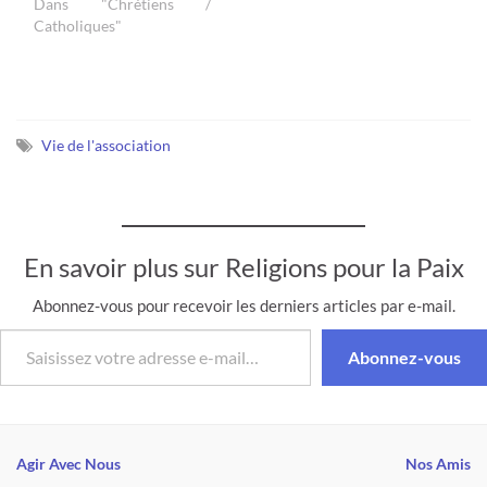
mai 1998, un prêtre et un
Dans "Chrétiens /
pasteur de Nîmes
Catholiques"
décident de commémorer
les 400 ans de l'Edit de
Nantes, par un acte de
réconciliation entre
catholiques et
Vie de l'association
protestants, en l'ouvrant…
En savoir plus sur Religions pour la Paix
Abonnez-vous pour recevoir les derniers articles par e-mail.
Saisissez votre adresse e-mail…
Abonnez-vous
Agir Avec Nous
Nos Amis