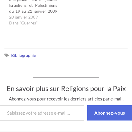
Jacques Ouaknin, Grand
93 > vous invitent à la
Israéliens et Palestiniens
Rabbin -…
conférence : Tensions
du 19 au 21 janvier 2009
intercommunautaires au…
Salle de conférence, Hôtel
20 janvier 2009
Ibis Gare de l’Est, 6 rue
Dans "Guerres"
Saint-Laurent 75010
Paris, France Personnes à
contacter : Mme Mehrézia
LABIDI-MAÏZA ou M.
Laurent KLEIN
Bibliographie
tradlabidi.fib@orange.fr
Alors que la tension est
perceptible entre la…
En savoir plus sur Religions pour la Paix
Abonnez-vous pour recevoir les derniers articles par e-mail.
Saisissez votre adresse e-mail…
Abonnez-vous