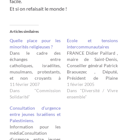
facile.
Et si on refaisait le monde !
Articles similaires
Quelle place pour les
Ecole et tensions
minorités religieuses ?
intercommunautaires
Dans le cadre des
FRANCE Didier Paillard ,
échanges entre
maire de Saint-Denis,
catholiques, israélites,
Conseiller général Patrick
musulmans, protestants,
Braouezec , Député,
et non croyants à
Président de Plaine
AubagneTable ronde
11 février 2007
Commune, Conseiller
1 février 2005
"Quelle place pour les
Dans "Commission
municipal délégué aux
Dans "Diversité / Vivre
minorités religieuses, en
Solidarité"
relations internationales,
ensemble"
France et ailleurs ?" - le 20
Pierre Quay-Thévenon
Consultation d’urgence
février 2007 à 20h30 –
Maire adjoint, Délégué à
entre jeunes Israéliens et
Théâtre Comoedia à
l'enseignement
Palestiniens.
AUBAGNE Les
secondaire, a
Information pour les
intervenants : -
municipalité, Le Groupe
médiaConsultation
Communauté israélite,
Interreligieux pour la paix
d’urgence entre jeunes