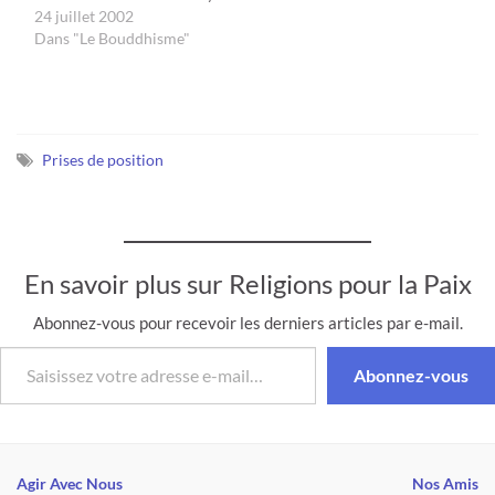
***************************
24 juillet 2002
RÉSOLUTIONS DU
***************************
Dans "Le Bouddhisme"
CONSEIL DE SÉCURITÉ.
**********************
New York, 18 octobre
DERNIERES
2002.…
INFORMATIONS DU
SECRETAIRE GENERAL
(“Secretary General’s
Prises de position
Update”) N° 13 - 22 juin
2001 LE PROGRAMME
DES FEMMES MET EN
ROUTE SON RESEAU
MONDIAL Une
En savoir plus sur Religions pour la Paix
manifestation tenue le 19
juin au siège de la
Abonnez-vous pour recevoir les derniers articles par e-mail.
Fondation Ford à…
Saisissez votre adresse e-mail…
Abonnez-vous
Agir Avec Nous
Nos Amis