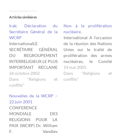
Articles similaires
Irak: Déclaration du
Non à la prolifération
Secrétaire Général de la
nucléaire.
WCRP
International A l’occasion
InternationalLE
de la réunion des Nations
SECRÉTAIRE GÉNÉRAL
Unies sur le traité de
DU REGROUPEMENT
prolifération des armes
INTERRELIGIEUX LE PLUS
nucléaires, le Comité
IMPORTANT RÉCLAME
exécutif de la Conférence
14 mai 2005
UNE GRANDE
26 octobre 2002
mondiale des Religions
Dans "Religions et
PRUDENCE DANS
Dans "Religions et
pour la Paix a adopté le 6
conflits"
L'EMPLOI DE LA FORCE
conflits"
mai 2005 la déclaration
ARMÉE. IL SE DIT
suivante, qui a été portée
Nouvelles de la WCRP –
PROFONDÉMENT
à la connaissance de tous
22 juin 2001
PRÉOCCUPE A PROPOS
les gouvernements des…
CONFERENCE
DE LA DOCTRINE DE
MONDIALE DES
L'ACTION MILITAIRE
RELIGIONS POUR LA
PRÉVENTIVE. IL
PAIX (WCRP) Dr. William
DEMANDE QUE L'IRAK
F. Vendley
SE CONFORME AUX