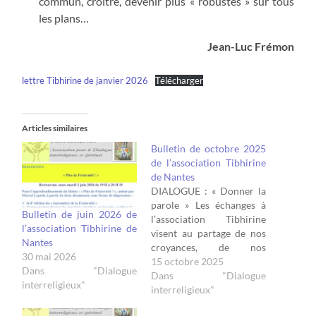
commun, croître, devenir plus « robustes » sur tous
les plans…
Jean-Luc Frémon
lettre Tibhirine de janvier 2026
Télécharger
Articles similaires
Bulletin de octobre 2025
de l’association Tibhirine
de Nantes
DIALOGUE : « Donner la
parole » Les échanges à
Bulletin de juin 2026 de
l’association Tibhirine
l’association Tibhirine de
visent au partage de nos
Nantes
croyances, de nos
30 mai 2026
valeurset de nos
15 octobre 2025
Dans "Dialogue
convictions. La nature des
Dans "Dialogue
interreligieux"
sujets de dialogue porte
interreligieux"
sur ce qui nous fait être