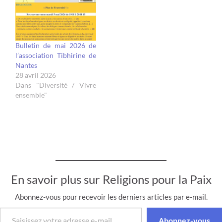
etvivre, convaincus que
nous avons besoin des
autres, du partage de nos
intériorités…
Bulletin de mai 2026 de
l’association Tibhirine de
Nantes
28 avril 2026
Dans "Diversité / Vivre
ensemble"
En savoir plus sur Religions pour la Paix
Abonnez-vous pour recevoir les derniers articles par e-mail.
Saisissez votre adresse e-mail…
Abonnez-vous