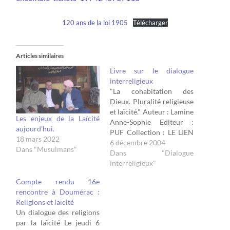
120 ans de la loi 1905
Télécharger
Articles similaires
Livre sur le dialogue
interreligieux
"La cohabitation des
Dieux. Pluralité religieuse
et laïcité." Auteur : Lamine
Les enjeux de la Laïcité
Anne-Sophie Editeur :
aujourd’hui.
PUF Collection : LE LIEN
18 mars 2022
SOCIAL Paru le :
6 décembre 2004
Dans "Musulmans"
19/11/2004 Prix Editeur :
Dans "Dialogue
25.00 Résumé Les
interreligieux"
rencontres entre
Compte rendu 16e
membres ou responsables
rencontre à Doumérac :
de diverses religions se
Religions et laïcité
sont multipliées depuis
Un dialogue des religions
une quinzaine d'années,
par la laïcité Le jeudi 6
malgré les crispations