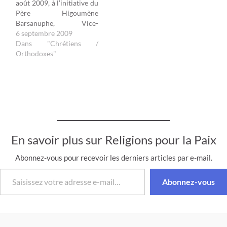
août 2009, à l’initiative du
identitaires. Officielles…
Père Higoumène
Barsanuphe, Vice-
Président de la
6 septembre 2009
Conférence Mondiale des
Dans "Chrétiens /
Religions pour la Paix, un
Orthodoxes"
dialogue ouvert à tous, sur
le thème « Les Religions
pour la laïcité » était
proposé, à Doumérac,
près de Grassac…
En savoir plus sur Religions pour la Paix
Abonnez-vous pour recevoir les derniers articles par e-mail.
Saisissez votre adresse e-mail…
Abonnez-vous