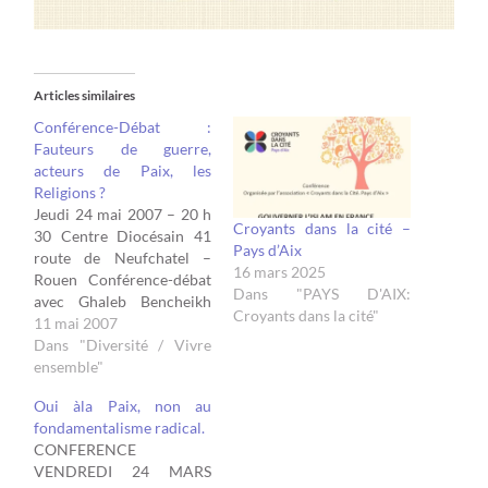
Articles similaires
Conférence-Débat :
Fauteurs de guerre,
acteurs de Paix, les
Religions ?
Jeudi 24 mai 2007 – 20 h
Croyants dans la cité –
30 Centre Diocésain 41
Pays d’Aix
route de Neufchatel –
16 mars 2025
Rouen Conférence-débat
Dans "PAYS D'AIX:
avec Ghaleb Bencheikh
Croyants dans la cité"
Docteur ès sciences,
11 mai 2007
physicien et de formation
Dans "Diversité / Vivre
philosophique et
ensemble"
théologique, Ghaleb
Oui àla Paix, non au
Bencheikh présente
fondamentalisme radical.
l’émission « Islam » sur
CONFERENCE
France 2. Président de la
VENDREDI 24 MARS
*Conférence mondiale