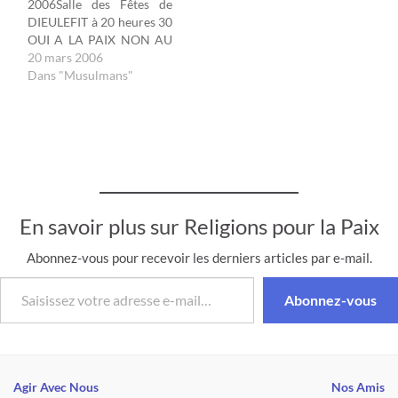
2006Salle des Fêtes de
des religions pour la
DIEULEFIT à 20 heures 30
paix…
OUI A LA PAIX NON AU
FONDAMENTALISME
20 mars 2006
RADICAL par Ghaleb
Dans "Musulmans"
BENCHEIKH Président de
la Conférence Mondiale
des Religions pour la Paix
, CMRP – France et Jean
DUMAS Pasteur, membre
du Conseil de la
Conférence pour la…
En savoir plus sur Religions pour la Paix
Abonnez-vous pour recevoir les derniers articles par e-mail.
Saisissez votre adresse e-mail…
Abonnez-vous
Agir Avec Nous
Nos Amis