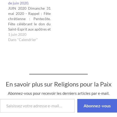
de juin 2020.
- Fête orthodoxe :
JUIN 2020 Dimanche 31
Ascension orthodoxe ( 13
mai 2020 - Rappel : Fête
mai en calendrier
chrétienne : Pentecôte.
grégorien) « Le…
Fête célébrant le don du
Saint-Esprit aux apôtres et
à l’Église. Le jour de la
1 juin 2020
Pentecôte (cinquante
Dans "Calendrier"
jours après Pâques)
marque la venue de
l’Esprit Saint qui se
manifeste sous la forme
de langues qu'on aurait
dites de…
En savoir plus sur Religions pour la Paix
Abonnez-vous pour recevoir les derniers articles par e-mail.
Saisissez votre adresse e-mail…
Abonnez-vous