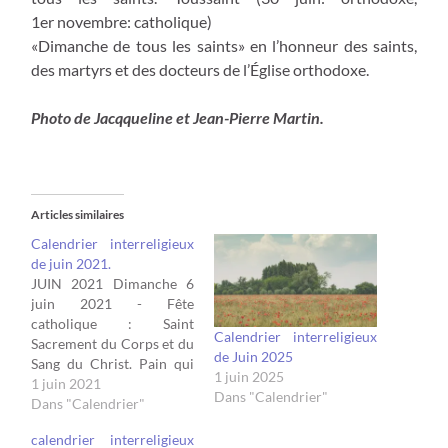
1er novembre: catholique)
«Dimanche de tous les saints» en l’honneur des saints,
des martyrs et des docteurs de l’Église orthodoxe.
Photo de Jacqqueline et Jean-Pierre Martin.
Articles similaires
Calendrier interreligieux
de juin 2021.
JUIN 2021 Dimanche 6
juin 2021 - Fête
catholique : Saint
Calendrier interreligieux
Sacrement du Corps et du
de Juin 2025
Sang du Christ. Pain qui
1 juin 2025
est la rencontre d'une
1 juin 2021
Dans "Calendrier"
personne vivante. Signe de
Dans "Calendrier"
l'amour de Dieu pour le
calendrier interreligieux
monde. Jeudi 10 juin 2021