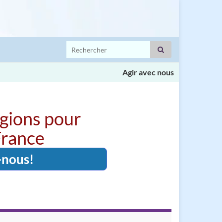
Search for:
Agir avec nous
igions pour
 France
-nous!