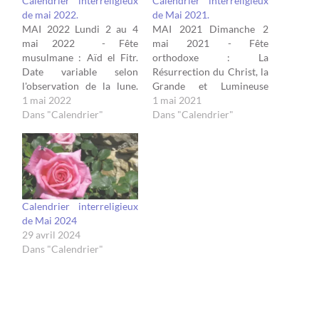
Calendrier interreligieux
Calendrier interreligieux
de mai 2022.
de Mai 2021.
MAI 2022 Lundi 2 au 4
MAI 2021 Dimanche 2
mai 2022 - Fête
mai 2021 - Fête
musulmane : Aïd el Fitr.
orthodoxe : La
Date variable selon
Résurrection du Christ, la
l'observation de la lune.
Grande et Lumineuse
Cette fête joyeuse marque
1 mai 2022
Pâque. "Christ est
1 mai 2021
la fin du mois de jeûne de
Dans "Calendrier"
ressuscité des morts, par
Dans "Calendrier"
Ramadan. Elle est
la mort il a vaincu la mort
nommée aussi Aid-Seghir.
; à ceux qui sont dans les
Elle est l'occasion de
tombeaux il a donné la vie.
rencontres en famille et
" ( Tropaire ) Samedi 8…
de partage avec les…
Calendrier interreligieux
de Mai 2024
29 avril 2024
Dans "Calendrier"