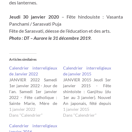
des lanternes.
Jeudi 30 janvier 2020
– Fête hindouiste : Vasanta
Panchami / Sarasvati Puja
Fête de Sarasvati, déesse de l’éducation et des arts.
Photo : DT – Aurore le 31 décembre 2019.
Articles similaires
Calendrier interreligieux
Calendrier interreligieux
de Janvier 2022
de janvier 2015
JANVIER 2022 Samedi
JANVIER 2015 Jeudi 1er
1er janvier 2022 - Jour de
janvier 2015 - Fête
l'an. Samedi 1er janvier
shintoiste : Ganjitsu (du
2022 - Fête catholique :
1er au 3 janvier). Nouvel
Sainte Marie, Mère de
An japonais, fêté depuis
Dieu. Marie, mère de
1 janvier 2022
1873 selon le calendrier
1 janvier 2015
l'Emmanuel, Dieu qui fait
Dans "Calendrier"
grégorien. Les Japonais
Dans "Calendrier"
route avec nous. Pour les
offrent des prières ainsi
Calendrier interreligieux
Orthodoxes : Fête de la
que des vœux de santé et
janvier 2016