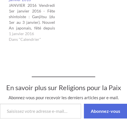
Circoncision du Christ.
de prospérité. Ils
JANVIER 2016 Vendredi
Samedi 1er janvier 2022 -
fréquentent les temples,
1er janvier 2016 - Fête
Oshogatsu (du 1er au 3
portent leurs plus beaux
shintoiste : Ganjitsu (du
janvier)…
vêtements et…
1er au 3 janvier). Nouvel
An japonais, fêté depuis
1873 selon le calendrier
1 janvier 2016
grégorien. Les Japonais
Dans "Calendrier"
offrent des prières ainsi
que des vœux de santé et
de prospérité. Ils
fréquentent les temples,
portent leurs plus beaux
vêtements et…
En savoir plus sur Religions pour la Paix
Abonnez-vous pour recevoir les derniers articles par e-mail.
Saisissez votre adresse e-mail…
Abonnez-vous