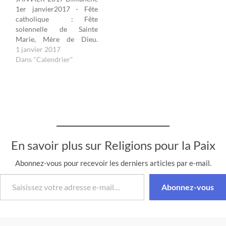
et à Elie. Samedi 6 août
dans la forêt, et leur
1er janvier2017 - Fête
2016 - Fête bouddhique :
exposa l’enseignement des
catholique : Fête
Chökhor Düchen * Jour…
« Quatre Nobles Vérités
solennelle de Sainte
»…
Marie, Mère de Dieu.
Voeux pour la paix dans
1 janvier 2017
nos vies et pour le monde.
Dans "Calendrier"
Vendredi 6 janvier 2017 -
Fête orthodoxe : Sainte
Théophanie : révélation
de Jésus comme fils de
Dieu lors de son baptême.
( 19…
En savoir plus sur Religions pour la Paix
Abonnez-vous pour recevoir les derniers articles par e-mail.
Saisissez votre adresse e-mail…
Abonnez-vous