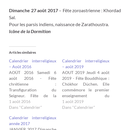
Dimanche 27 août 2017
– Fête zoroastrienne : Khordad
Sal.
Pour les parsis indiens, naissance de Zarathoustra.
Icône de la Dormition
Articles similaires
Calendrier interreligieux
Calendrier interreligieux
– Août 2016
– août 2019
AOÜT 2016 Samedi 6
AOUT 2019 Jeudi 4 août
août 2016 - Fête
2019 - Fête Bouddhique :
chrétienne :
Chökhor Düchen. Elle
Transfiguration du
commémore le premier
Seigneur. Fête de la
enseignement du
manifestation du Christ
1 août 2016
Bouddha : après son éveil,
1 août 2019
comme Fils de Dieu.
Dans "Calendrier"
le Bouddha s’adressa aux
Dans "Calendrier"
Avant sa Passion, le Christ
cinq yogis qui avaient été
Calendrier interreligieux
se manifeste dans la
ses compagnons pendant
année 2017
Gloire en parlant à Moïse
les six années d’ascèse
JANVIER 2017 Dimanche