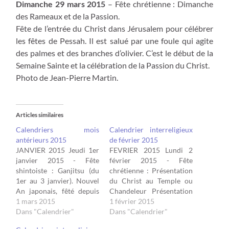
Dimanche 29 mars 2015
– Fête chrétienne : Dimanche
des Rameaux et de la Passion.
Fête de l’entrée du Christ dans Jérusalem pour célébrer
les fêtes de Pessah. Il est salué par une foule qui agite
des palmes et des branches d’olivier. C’est le début de la
Semaine Sainte et la célébration de la Passion du Christ.
Photo de Jean-Pierre Martin.
Articles similaires
Calendriers mois
Calendrier interreligieux
antérieurs 2015
de février 2015
JANVIER 2015 Jeudi 1er
FEVRIER 2015 Lundi 2
janvier 2015 - Fête
février 2015 - Fête
shintoiste : Ganjitsu (du
chrétienne : Présentation
1er au 3 janvier). Nouvel
du Christ au Temple ou
An japonais, fêté depuis
Chandeleur Présentation
1873 selon le calendrier
1 mars 2015
du Seigneur au Temple,
1 février 2015
grégorien. Les Japonais
Dans "Calendrier"
pour les Catholiques.
Dans "Calendrier"
offrent des prières ainsi
Célébration de la lumière.