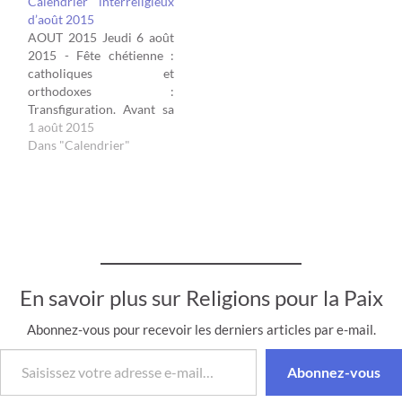
Calendrier interreligieux
que des vœux de santé et
Présentation du Seigneur
d’août 2015
de prospérité. Ils
pour les Protestants.
AOUT 2015 Jeudi 6 août
fréquentent les temples,
Sainte Rencontre du
2015 - Fête chétienne :
portent leurs plus beaux
Seigneur pour les
catholiques et
vêtements et…
Orthodoxes ( le 15 février
orthodoxes :
en calendrier julien ).
Transfiguration. Avant sa
Fête…
Passion, le Christ se
1 août 2015
manifeste dans la Gloire
Dans "Calendrier"
en parlant à Moïse et à
Elie. Samedi 15 août 2015
- Fête chrétienne :
Assomption (catholique) /
Dormition de la Mère de
Dieu (orthodoxe) , le…
En savoir plus sur Religions pour la Paix
Abonnez-vous pour recevoir les derniers articles par e-mail.
Saisissez votre adresse e-mail…
Abonnez-vous