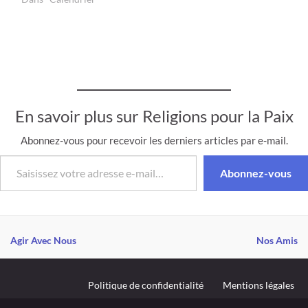
Les quatre semaines
précédant Noël sont
connues sous le nom
d'Avent. Dans les églises,
un cierge supplémentaire
est allumé chaque
dimanche précédant Noël.
…
En savoir plus sur Religions pour la Paix
Abonnez-vous pour recevoir les derniers articles par e-mail.
Saisissez votre adresse e-mail…
Abonnez-vous
Agir Avec Nous
Nos Amis
Politique de confidentialité
Mentions légales