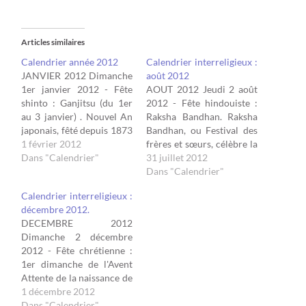
Articles similaires
Calendrier année 2012
Calendrier interreligieux :
JANVIER 2012 Dimanche
août 2012
1er janvier 2012 - Fête
AOUT 2012 Jeudi 2 août
shinto : Ganjitsu (du 1er
2012 - Fête hindouiste :
au 3 janvier) . Nouvel An
Raksha Bandhan. Raksha
japonais, fêté depuis 1873
Bandhan, ou Festival des
selon le calendrier
1 février 2012
frères et sœurs, célèbre la
grégorien. Les Japonais
Dans "Calendrier"
fraternité entre frères et
31 juillet 2012
offrent des prières ainsi
sœurs, ou entre amis
Dans "Calendrier"
que des vœux de santé et
proches. Il est symbolisé
Calendrier interreligieux :
de prospérité. Ils
par un bracelet tissé,
décembre 2012.
fréquentent les temples,
appelé « rakhi », que la
DECEMBRE 2012
portent leurs plus beaux
soeur offre à son frère.
Dimanche 2 décembre
vêtements…
Lundi…
2012 - Fête chrétienne :
1er dimanche de l'Avent
Attente de la naissance de
Jésus à Noël et
1 décembre 2012
préparation de son retour.
Dans "Calendrier"