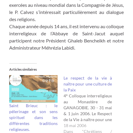
exercées au niveau mondial dans la Compagnie de Jésus,
le P. Calvez s’intéressait particulièrement au dialogue
des religions.
Chaque année depuis 14 ans, il est intervenu au colloque
interreligieux de l’Abbaye de Saint-Jacut auquel
participent notre Président Ghaleb Bencheikh et notre
Administrateur Méhrézia Labidi.
Articles similaires
Le respect de la vie à
naître pour une culture de
la Paix
4° Colloque interreligieux
au Monastère de
Saint Brieuc : le
GANAGOBIE. 30 - 31 mai
pélerinage et son sens
& 1 juin 2006. Le Respect
spirituel dans les
de la Vie à naître pour une
différentes traditions
Culture de la Paix Matin
18 mai 2006
religieuses.
et après-midi, il y aura des
Dans "Chrétiens /