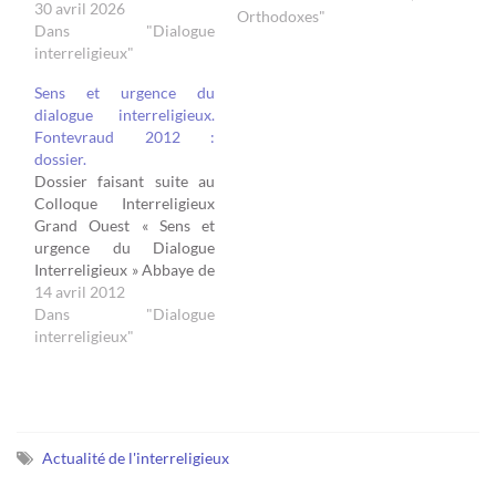
30 avril 2026
interventions de 20
Orthodoxes"
Dans "Dialogue
minutes, suivies d’une
interreligieux"
Table ronde entre les
Intervenants et l’auditoire.
Sens et urgence du
Mercredi 31…
dialogue interreligieux.
Fontevraud 2012 :
dossier.
Dossier faisant suite au
Colloque Interreligieux
Grand Ouest « Sens et
urgence du Dialogue
Interreligieux » Abbaye de
Fontevraud – Dimanche
14 avril 2012
25 Mars 2012 -
Dans "Dialogue
Programme. -
interreligieux"
Communiqué de presse. -
Message de Mgr Claude
Rault.- Article de Jean-
Christophe Ploquin - LA
CROIX.- Photos :
Actualité de l'interreligieux
Président de Tibhirine,
Participants, Table…