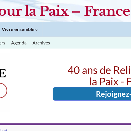
our la Paix – France
Vivre ensemble
ers
Agenda
Archives
40 ans de Rel
la Paix -
Rejoignez
ient.