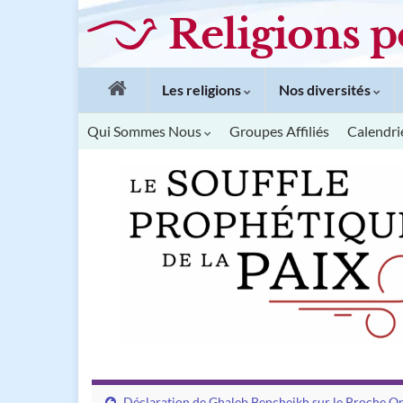
Religions p
Les religions
Nos diversités
Qui Sommes Nous
Groupes Affiliés
Calendri
Déclaration de Ghaleb Bencheikh sur le Proche Or