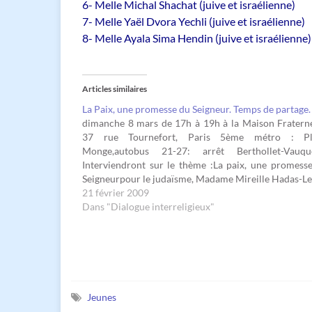
6- Melle Michal Shachat (juive et israélienne)
7- Melle Yaël Dvora Yechli (juive et israélienne)
8- Melle Ayala Sima Hendin (juive et israélienne)
Articles similaires
La Paix, une promesse du Seigneur. Temps de partage.
dimanche 8 mars de 17h à 19h à la Maison Fraterne
37 rue Tournefort, Paris 5ème métro : Pl
Monge,autobus 21-27: arrêt Berthollet-Vauque
Interviendront sur le thème :La paix, une promess
Seigneurpour le judaïsme, Madame Mireille Hadas-Le
professeur d’histoire des religions à l’Université de P
21 février 2009
IV pour le christianisme,…
Dans "Dialogue interreligieux"
Jeunes