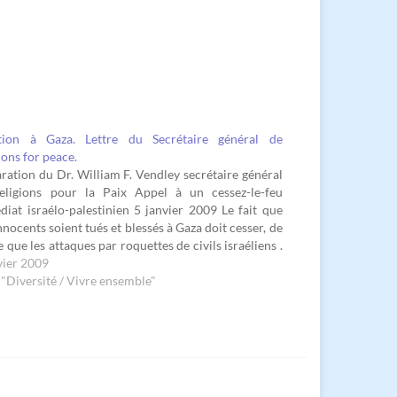
ation à Gaza. Lettre du Secrétaire général de
ions for peace.
ration du Dr. William F. Vendley secrétaire général
eligions pour la Paix Appel à un cessez-le-feu
iat israélo-palestinien 5 janvier 2009 Le fait que
nnocents soient tués et blessés à Gaza doit cesser, de
que les attaques par roquettes de civils israéliens .
 une erreur profonde…
vier 2009
"Diversité / Vivre ensemble"