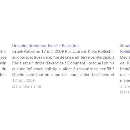
Un point de vue sur Israël – Palestine.
Situ
lle,
Israël-Palestine 17 mai 2009 Par Laurent Klein Réfléchir
Relig
ace
aux perspectives de sortie de crise en Terre Sainte depuis
Décla
lin
Paris est un drôle d’exercice ! Comment, lorsque l’on n’a
de R
e du
aucune influence politique, aider à résoudre ce conflit ?
imméd
bel,
Quelle contribution apporter pour aider Israéliens et
des i
aris
Palestiniens à sortir de l’ornière ?…
12 juin 2009
même 
Dans "Judaïsme"
C’est
5 jan
Dans 