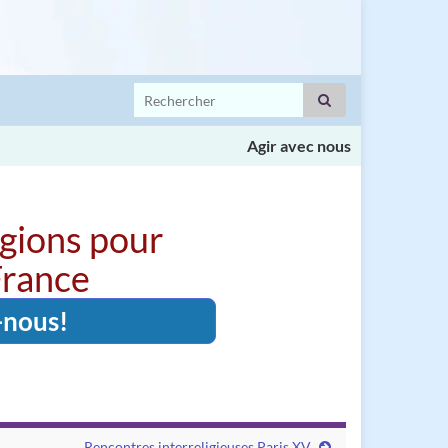
Search for:
Agir avec nous
igions pour
 France
-nous!
Rencontres interreligieuses Paris XV