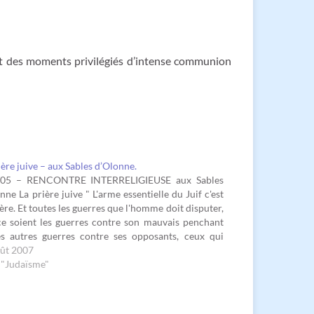
sont des moments privilégiés d’intense communion
ière juive – aux Sables d’Olonne.
/05 – RENCONTRE INTERRELIGIEUSE aux Sables
nne La prière juive " L'arme essentielle du Juif c'est
ière. Et toutes les guerres que l'homme doit disputer,
e soient les guerres contre son mauvais penchant
es autres guerres contre ses opposants, ceux qui
t toutes sortes d’obstacles sur son…
oût 2007
 "Judaïsme"