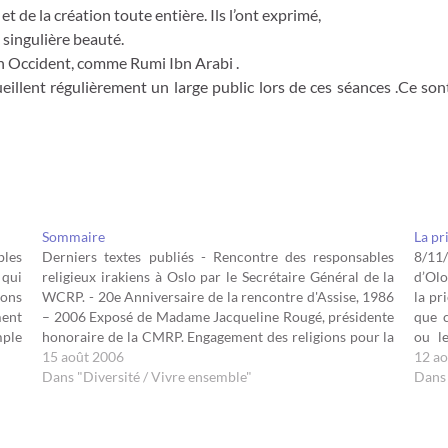
de la création toute entière. Ils l’ont exprimé,
 singulière beauté.
n Occident, comme Rumi Ibn Arabi .
cueillent régulièrement un large public lors de ces séances .Ce 
Sommaire
La pr
les
Derniers textes publiés - Rencontre des responsables
8/11
 qui
religieux irakiens à Oslo par le Secrétaire Général de la
d’Olo
vons
WCRP. - 20e Anniversaire de la rencontre d'Assise, 1986
la pr
ment
– 2006 Exposé de Madame Jacqueline Rougé, présidente
que c
mple
honoraire de la CMRP. Engagement des religions pour la
ou l
paix; le "décalogue" d'Assise. Anniversaire d'Assise dans…
15 août 2006
sèmen
12 a
Dans "Diversité / Vivre ensemble"
Dans