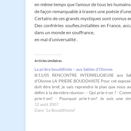
en même temps que l’amour de tous les humains et 
de façon remarquable à travers une poésie d’une
Certains de ces grands mystiques sont connus e
Des confréries soufies,installées en France, ac
dans un monde en souffrance,
en mal d’universalité .
Articles similaires
La prière bouddhiste – aux Sables d’Olonne.
8/11/05 RENCONTRE INTERRELIGIEUSE aux Sab
d’Olonne LA PRIERE BOUDDHISTE Pour cet exposé
doit être bref, je vais reprendre le plan que nous a
défini à la dernière réunion : - Qui prie-t-on ? - Com
prie-t-on? - Pourquoi prie-t-on? Je suis une si
pratiquante du bouddhisme tibétain et j’essaierai…
12 août 2007
Dans "Le Bouddhisme"