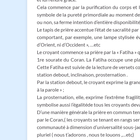
Cela commence par la purification du corps et l
symbole de la pureté primordiale au moment de la
ou non, sa ferme intention d’entière disponibilité
Le tapis de prière accentue l’état de sacralité par 
comportant, par exemple, une lampe stylisée évoc
d’Orient, ni d’Occident », …etc
Le croyant commence sa prière par la « Fatiha » qu
1re sourate du Coran. La Fatiha occupe une plac
Cette Fatiha est suivie de la lecture de versets
station debout, inclinaison, prosternation .
Par la station debout, le croyant exprime la grande
à la parole » ;
La prosternation, elle, exprime l’extrême fragi
symbolise aussi l’égalitéde tous les croyants dev
D’une manière générale la prière en commun tend
par le Coran,( les croyants se tenant en rangs s
communauté à dimension d’universalité sous-jacen
pluriel ( nous t’adorons , nous te louons ,…etc)