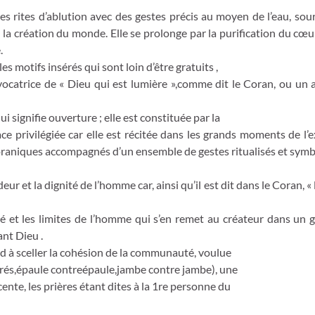
es rites d’ablution avec des gestes précis au moyen de l’eau, sou
 création du monde. Elle se prolonge par la purification du cœur 
.
les motifs insérés qui sont loin d’être gratuits ,
atrice de « Dieu qui est lumière »,comme dit le Coran, ou un arbr
i signifie ouverture ; elle est constituée par la
e privilégiée car elle est récitée dans les grands moments de l’ex
 coraniques accompagnés d’un ensemble de gestes ritualisés et symb
ur et la dignité de l’homme car, ainsi qu’il est dit dans le Coran, « l
lité et les limites de l’homme qui s’en remet au créateur dans un 
ant Dieu .
 à sceller la cohésion de la communauté, voulue
errés,épaule contreépaule,jambe contre jambe), une
te, les prières étant dites à la 1re personne du