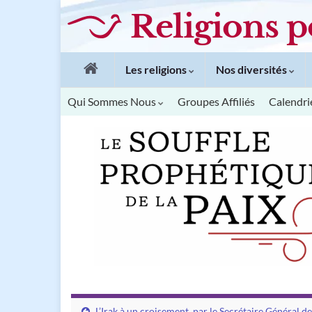
Religions p
Les religions
Nos diversités
Qui Sommes Nous
Groupes Affiliés
Calendri
L’Irak à un croisement, par le Secrétaire Général 