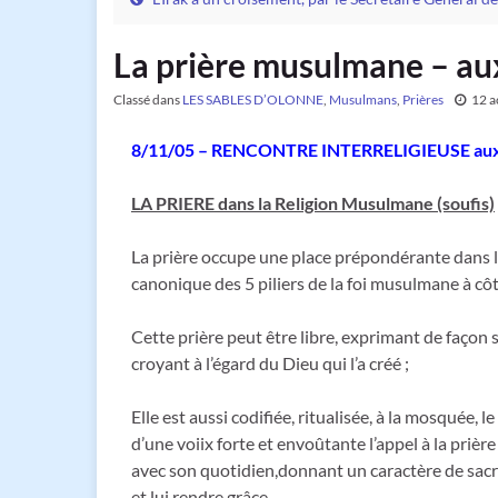
La prière musulmane – au
Classé dans
LES SABLES D’OLONNE
,
Musulmans
,
Prières
12 a
8/11/05 – RENCONTRE INTERRELIGIEUSE aux 
LA PRIERE dans la Religion Musulmane (soufis)
La prière occupe une place prépondérante dans l’
canonique des 5 piliers de la foi musulmane à côt
Cette prière peut être libre, exprimant de façon 
croyant à l’égard du Dieu qui l’a créé ;
Elle est aussi codifiée, ritualisée, à la mosquée, 
d’une voiix forte et envoûtante l’appel à la prièr
avec son quotidien,donnant un caractère de sacra
et lui rendre grâce.