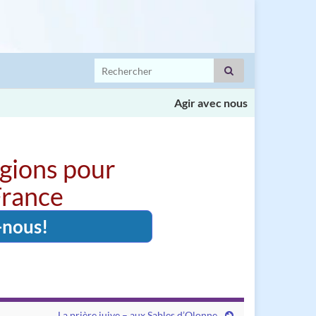
Search for:
Agir avec nous
igions pour
 France
-nous!
La prière juive – aux Sables d’Olonne.