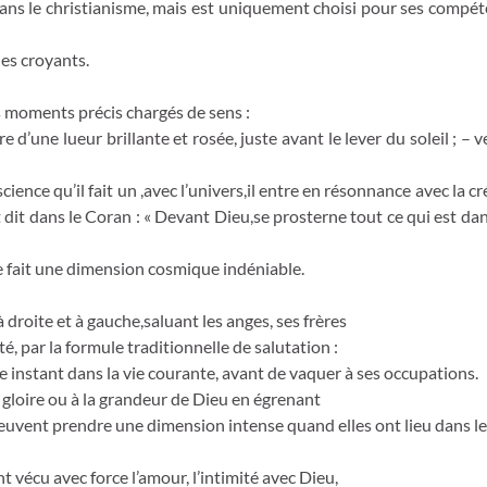
e dans le christianisme, mais est uniquement choisi pour ses comp
les croyants.
des moments précis chargés de sens :
e d’une lueur brillante et rosée, juste avant le lever du soleil ; – v
cience qu’il fait un ,avec l’univers,il entre en résonnance avec la c
 dit dans le Coran : « Devant Dieu,se prosterne tout ce qui est dans 
 ce fait une dimension cosmique indéniable.
à droite et à gauche,saluant les anges, ses frères
é, par la formule traditionnelle de salutation :
ue instant dans la vie courante, avant de vaquer à ses occupations.
 gloire ou à la grandeur de Dieu en égrenant
peuvent prendre une dimension intense quand elles ont lieu dans les
vécu avec force l’amour, l’intimité avec Dieu,