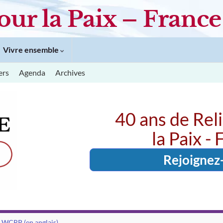
our la Paix – France
Vivre ensemble
ers
Agenda
Archives
40 ans de Rel
la Paix -
Rejoignez
de WCRP (en anglais)