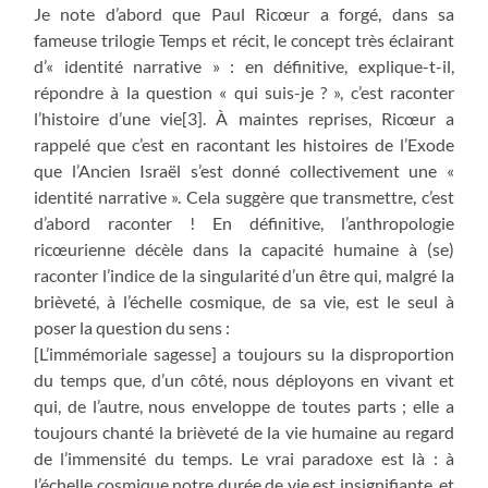
Je note d’abord que Paul Ricœur a forgé, dans sa
fameuse trilogie Temps et récit, le concept très éclairant
d’« identité narrative » : en définitive, explique-t-il,
répondre à la question « qui suis-je ? », c’est raconter
l’histoire d’une vie[3]. À maintes reprises, Ricœur a
rappelé que c’est en racontant les histoires de l’Exode
que l’Ancien Israël s’est donné collectivement une «
identité narrative ». Cela suggère que transmettre, c’est
d’abord raconter ! En définitive, l’anthropologie
ricœurienne décèle dans la capacité humaine à (se)
raconter l’indice de la singularité d’un être qui, malgré la
brièveté, à l’échelle cosmique, de sa vie, est le seul à
poser la question du sens :
[L’immémoriale sagesse] a toujours su la disproportion
du temps que, d’un côté, nous déployons en vivant et
qui, de l’autre, nous enveloppe de toutes parts ; elle a
toujours chanté la brièveté de la vie humaine au regard
de l’immensité du temps. Le vrai paradoxe est là : à
l’échelle cosmique notre durée de vie est insignifiante, et