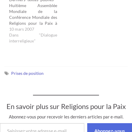
musulman algérien
Huitième Assemblée
Rachid Koraïchi.
Mondiale de la
L’hommage est organisé
Conférence Mondiale des
avec l’artiste par la
Religions pour la Paix à
Municipalité de Ceillac,
Kyoto – 2006 : Femmes
10 mars 2007
l’Association des Amis de
de Foi. Compte-rendu de
Dans "Dialogue
Ceillac, et la…
l'Assemblée. Déclaration
interreligieux"
finale de 800 responsables
religieux du monde entier.
Déclaration de jeunes
croyants à Hiroshima.
Reportage sur
Prises de position
l'Assemblée. - Rencontre
des responsables
religieux…
En savoir plus sur Religions pour la Paix
Abonnez-vous pour recevoir les derniers articles par e-mail.
Saisissez votre adresse e-mail…
Abonnez-vous