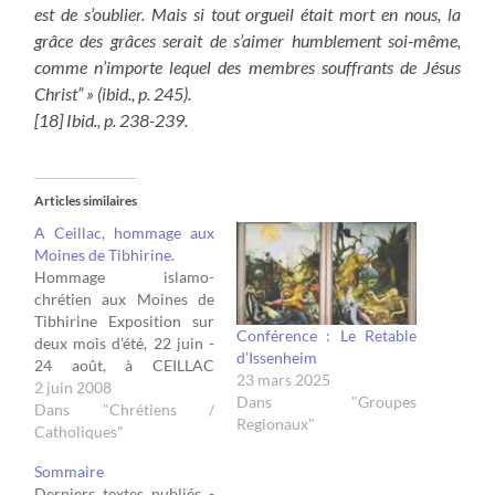
est de s’oublier. Mais si tout orgueil était mort en nous, la
grâce des grâces serait de s’aimer humblement soi-même,
comme n’importe lequel des membres souffrants de Jésus
Christ” » (ibid., p. 245).
[18] Ibid., p. 238-239.
Articles similaires
A Ceillac, hommage aux
Moines de Tibhirine.
Hommage islamo-
chrétien aux Moines de
Tibhirine Exposition sur
Conférence : Le Retable
deux mois d’été, 22 juin -
d’Issenheim
24 août, à CEILLAC
23 mars 2025
(Hautes-Alpes) Textes et
2 juin 2008
Dans "Groupes
dessins originaux,
Dans "Chrétiens /
Regionaux"
calligraphies, tentures,
Catholiques"
bronzes, céramiques,…
Sommaire
œuvres de l’artiste
Derniers textes publiés -