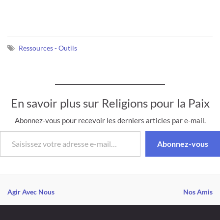
franciscaine qui a pris
l’initiative de cette
réunion, et qui nous a
invités à partager cette
journée avec elle. Nous
Ressources - Outils
célébrons le vingtième…
En savoir plus sur Religions pour la Paix
Abonnez-vous pour recevoir les derniers articles par e-mail.
Saisissez votre adresse e-mail…
Abonnez-vous
Agir Avec Nous
Nos Amis