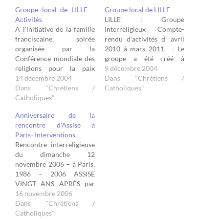
Groupe local de LILLE –
Groupe local de LILLE
Activités
LILLE : Groupe
A l’initiative de la famille
Interreligieux Compte-
franciscaine, soirée
rendu d'activités d' avril
organisée par la
2010 à mars 2011. - Le
Conférence mondiale des
groupe a été créé à
religions pour la paix
l'occasion des “Assises
9 décembre 2004
(CMRP) 27 octobre 1986
14 décembre 2004
Nationales
Dans "Chrétiens /
Assise – 27 octobre 2004
Dans "Chrétiens /
Interreligieuses” qui se
Catholiques"
Lille Les religions,
Catholiques"
sont tenues à Lille en
ensemble, pour la paix Le
1999. - Sont représentées
Anniversaire de la
groupe interreligieux de
les religions juive,
rencontre d’Assise à
Lille affilié à la
musulmane chiite,
Paris- Interventions.
Conférence Mondiale des
musulmane sunnite,
Rencontre interreligieuse
Religions pour la Paix a
bouddhiste, baha'ie,
du dimanche 12
organisé…
orthodoxe, protestante,
novembre 2006 – à Paris.
catholique. - Les
1986 – 2006 ASSISE
rencontres…
VINGT ANS APRÈS par
Madame Jacqueline
16 novembre 2006
Rougé Je voudrais d’abord
Dans "Chrétiens /
remercier la famille
Catholiques"