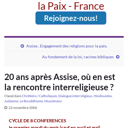
la Paix - France
Rejoignez-nous!
Assise , Engagement des religions pour la paix.
Au fondement de la loi, racines bibliques
20 ans après Assise, où en est
la rencontre interreligieuse ?
Classé dans
Chrétiens / Catholiques
,
Dialogue interreligieux
,
Hindouistes
,
Judaïsme
,
Le Bouddhisme
,
Musulmans
22 novembre 2006
CYCLE DE 8 CONFERENCES
le premier mardi du mois (sauf en avril et mai)