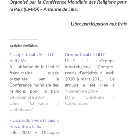
Organisé par la Conférence Mondiale des Religions pour
la Paix (CMRP) – Antenne de Lille.
Libre participation aux frais
Articles similaires
Groupe local de LILLE –
Groupe local de LILLE
Activités
LILLE : Groupe
A l’initiative de la famille
Interreligieux Compte-
franciscaine, soirée
rendu d'activités d' avril
organisée par la
2010 à mars 2011. - Le
Conférence mondiale des
groupe a été créé à
religions pour la paix
l'occasion des “Assises
9 décembre 2004
(CMRP) 27 octobre 1986
14 décembre 2004
Nationales
Dans "Chrétiens /
Assise – 27 octobre 2004
Dans "Chrétiens /
Interreligieuses” qui se
Catholiques"
Lille Les religions,
Catholiques"
sont tenues à Lille en
ensemble, pour la paix Le
1999. - Sont représentées
« Du pardon vers la paix »,
groupe interreligieux de
les religions juive,
rencontre à Lille.
Lille affilié à la
musulmane chiite,
Lille 2007 – Dialogue
Conférence Mondiale des
musulmane sunnite,