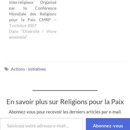
interreligieux Organisé
Religions pour la Paix a
bouddhiste, baha'ie,
par la Conférence
organisé…
orthodoxe, protestante,
Mondiale des Religions
catholique. - Les
pour la Paix CMRP –
rencontres…
Antenne de Lille DU
1 octobre 2007
TEMPS POUR
Dans "Diversité / Vivre
S’ENTENDRE... Jeudi 18
ensemble"
octobre - 19h30 Salle
Saint-Sauveur - 4 rue du
Croquet Lille Métro :
Mairie de Lille Bahá'ís,
bouddhistes, chrétiens,
Actions - initiatives
juifs, musulmans,
philosophes laïcs de…
En savoir plus sur Religions pour la Paix
Abonnez-vous pour recevoir les derniers articles par e-mail.
Saisissez votre adresse e-mail…
Abonnez-vous